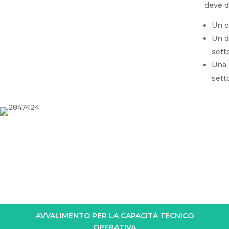
deve d
Un c
Un d
setto
Una 
sett
AVVALIMENTO PER LA CAPACITÀ TECNICO
OPERATIVA