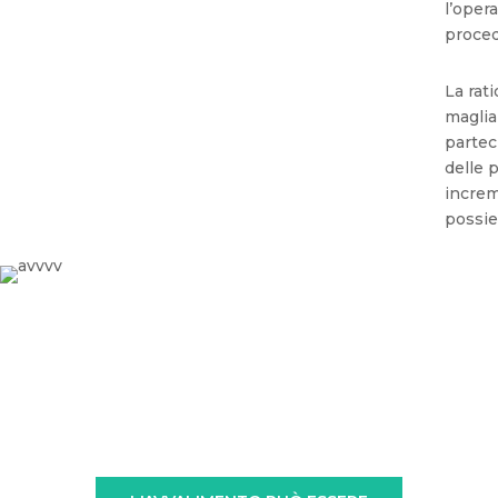
l’oper
proced
La rati
maglia
partec
delle 
increme
possie