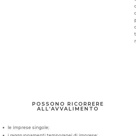
POSSONO RICORRERE
ALL’AVVALIMENTO
le imprese singole;
i raggruppamenti temporanei di imprese;