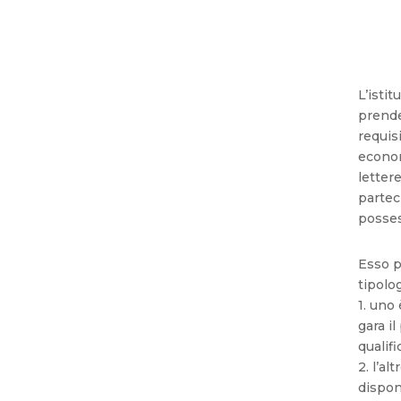
L’isti
prende
requisi
econom
lettere
partec
posses
Esso p
tipolog
1. uno 
gara il
qualifi
2. l’al
disponi