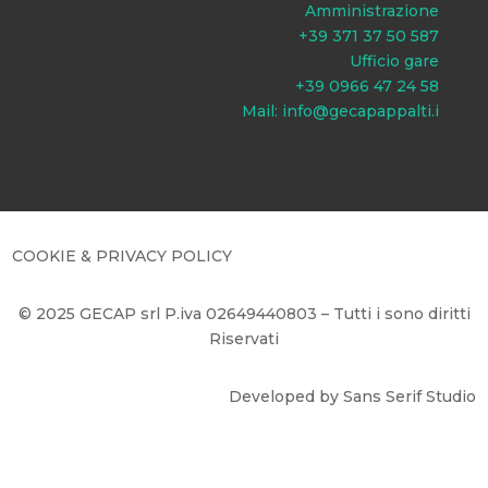
Amministrazione
+39 371 37 50 587
Ufficio gare
+39 0966 47 24 58
Mail: info@gecapappalti.i
COOKIE & PRIVACY POLICY
© 2025 GECAP srl P.iva 02649440803 –
Tutti i sono diritti
Riservati
Developed by Sans Serif Studio